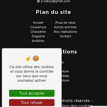
jl.caboy@gmail.com
Plan du site
Accueil
Pose de velux
Couverture
Autres activités
Charpente
Nos réalisations
Zinguerie
Contact
Isolation
Nos prestations
Pose de Vélux
Ce site utilise des cookies
Vélux
et vous donne le contrôle
Nettoyage de toiture
sur ceux que vous
Isolation des combles
souhaitez activer
Rénovation de toiture
Tout accepter
©
Vistalid
- 2026 - Tous droits réservés -
Tout refuser
Mentions légales
-
Gestion des cookies